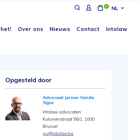
Translation
Aanmelden
winkelmand
0
NL
Translati
missing:
nl.layout.search.title
missing:
nl.genera
het!
Over ons
Nieuws
Contact
Intolaw
Opgesteld door
Advocaat Jeroen Vande
Sijpe
Intolaw advocaten
Koloniënstraat 56/1, 1000
Brussel
jvs@intolaw.be