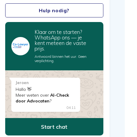
Hulp nodig?
Klaar om te starten?
WhatsApp ons — je
kent meteen de vaste
prijs.
Antwoord binnen het uur. Geen
verplichting.
Jeroen
Hallo 👋
Meer weten over
AI-Check
door Advocaten
?
04:11
Start chat