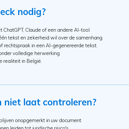
eck nodig?
t ChatGPT, Claude of een andere AI-tool.
 één tekst en zekerheid wil over de samenhang.
of rechtspraak in een AI-gegenereerde tekst.
onder volledige herwerking.
realiteit in België.
niet laat controleren?
n blijven onopgemerkt in uw document.
n leiden tot juridische risico's.