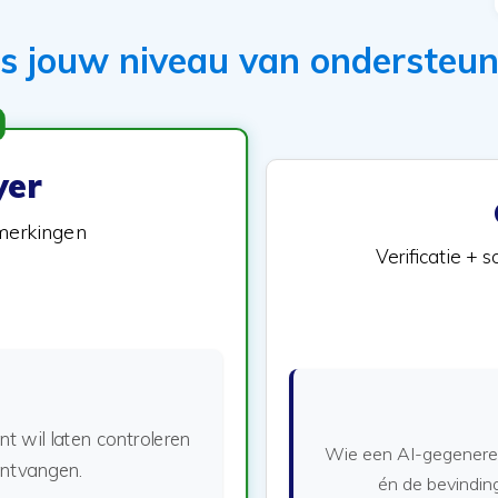
es jouw niveau van ondersteun
er
pmerkingen
Verificatie + 
t wil laten controleren
Wie een AI-gegenereer
 ontvangen.
én de bevindin