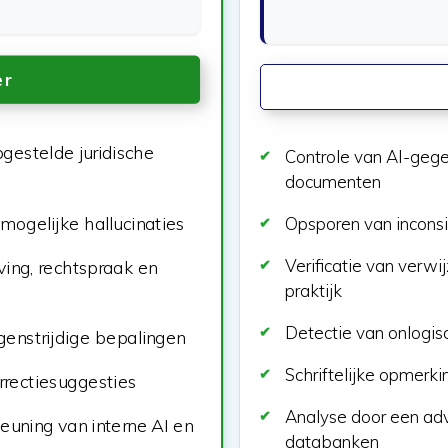
er
gestelde juridische
Controle van AI-gege
documenten
mogelijke hallucinaties
Opsporen van inconsis
Verificatie van verwi
ving, rechtspraak en
praktijk
Detectie van onlogis
genstrijdige bepalingen
Schriftelijke opmerki
rrectiesuggesties
Analyse door een adv
uning van interne AI en
databanken