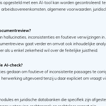
 is opgesteld met een AI-tool kan worden gecontroleerd: te
n, arbeidsovereenkomsten, algemene voorwaarden, juridisch
 documentreview?
 hallucinaties, inconsistenties en foutieve verwijzingen in
umentreview gaat verder en omvat ook inhoudelijke analyse
er als u enkel zekerheid wil over de feitelijke juistheid.
de AI-check?
ies gedaan om foutieve of inconsistente passages te corrig
 herwerking uitgevoerd tenzij u daar expliciet om vraagt v
dules en juridische databanken die specifiek zijn afgeste